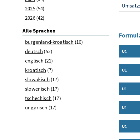
2025
(54)
2026
(42)
Alle Sprachen
Formula
burgenland-kroatisch
(10)
deutsch
(52)
U1
Inhalt a
englisch
(21)
kroatisch
(7)
U1
Inhalt a
slowakisch
(17)
slowenisch
(17)
U1
Inhalt a
tschechisch
(17)
ungarisch
(17)
U1
Inhalt a
U1
Inhalt a