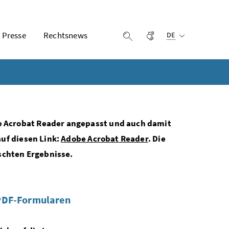
Ausgewählte Sprach
Presse
Rechtsnews
Gebärdensprache
Suche einblenden
DE
e Acrobat Reader angepasst und auch damit
auf diesen Link:
Adobe Acrobat Reader
. Die
schten Ergebnisse.
 PDF-Formularen