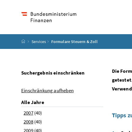
Accesskey
Accesskey
Accesskey
Accesskey
Zum Inhalt
Zum Hauptmenü
Zum Untermenü
Zur Suche
[4]
[1]
[3]
[2]
Startseite
Services
Formulare Steuern & Zoll
Die Form
Suchergebnis einschränken
getestet
Verwendu
Einschränkung aufheben
Alle Jahre
2007
(40)
Tipps z
2008
(40)
2009
(40)