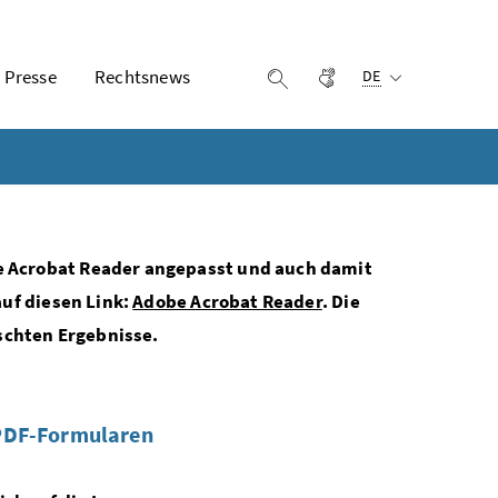
Ausgewählte Sprach
Presse
Rechtsnews
Gebärdensprache
Suche einblenden
DE
e Acrobat Reader angepasst und auch damit
auf diesen Link:
Adobe Acrobat Reader
. Die
schten Ergebnisse.
 PDF-Formularen