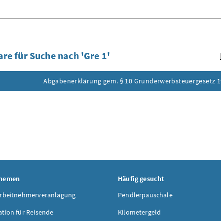
re für Suche nach 'Gre 1'
Abgabenerklärung gem. § 10 Grunderwerbsteuergesetz 
ufklappen
Themen
Häufig gesucht
Arbeitnehmerveranlagung
Pendlerpauschale
ation für Reisende
Kilometergeld