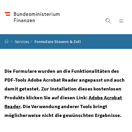
Accesskey
Accesskey
Accesskey
Accesskey
Zum Inhalt
Zum Hauptmenü
Zum Untermenü
Zur Suche
[4]
[1]
[3]
[2]
Suche ein
Nav
Startseite
Services
Formulare Steuern & Zoll
Die Formulare wurden an die Funktionalitäten des
PDF-Tools Adobe Acrobat Reader angepasst und auch
damit getestet. Zur Installation dieses kostenlosen
Produkts klicken Sie auf diesen Link:
Adobe Acrobat
Reader
. Die Verwendung anderer Tools bringt
möglicherweise nicht die gewünschten Ergebnisse.