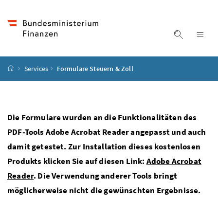
Accesskey
Accesskey
Accesskey
Accesskey
Zum Inhalt
Zum Hauptmenü
Zum Untermenü
Zur Suche
[4]
[1]
[3]
[2]
Suche ein
Nav
Startseite
Services
Formulare Steuern & Zoll
Die Formulare wurden an die Funktionalitäten des
PDF-Tools Adobe Acrobat Reader angepasst und auch
damit getestet. Zur Installation dieses kostenlosen
Produkts klicken Sie auf diesen Link:
Adobe Acrobat
Reader
. Die Verwendung anderer Tools bringt
möglicherweise nicht die gewünschten Ergebnisse.