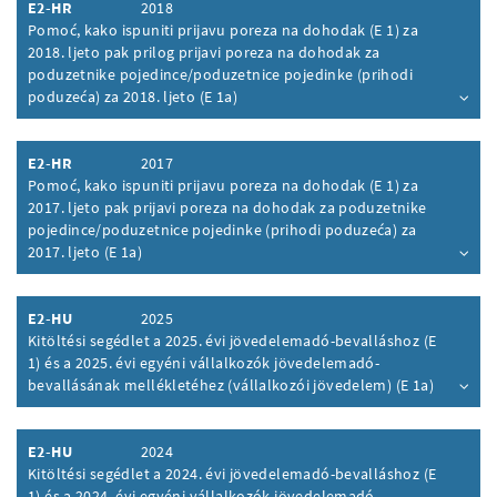
E2-HR
2018
Pomoć, kako ispuniti prijavu poreza na dohodak (E 1) za
2018. ljeto pak prilog prijavi poreza na dohodak za
poduzetnike pojedince/poduzetnice pojedinke (prihodi
poduzeća) za 2018. ljeto (E 1a)
Inhalt aufklappen
E2-HR
2017
Pomoć, kako ispuniti prijavu poreza na dohodak (E 1) za
2017. ljeto pak prijavi poreza na dohodak za poduzetnike
pojedince/poduzetnice pojedinke (prihodi poduzeća) za
2017. ljeto (E 1a)
Inhalt aufklappen
E2-HU
2025
Kitöltési segédlet a 2025. évi jövedelemadó-bevalláshoz (E
1) és a 2025. évi egyéni vállalkozók jövedelemadó-
bevallásának mellékletéhez (vállalkozói jövedelem) (E 1a)
Inhalt aufklappen
E2-HU
2024
Kitöltési segédlet a 2024. évi jövedelemadó-bevalláshoz (E
1) és a 2024. évi egyéni vállalkozók jövedelemadó-