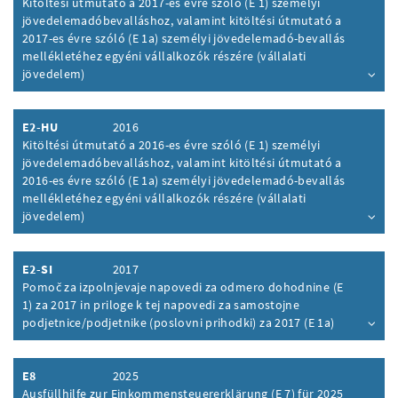
Kitöltési útmutató a 2017-es évre szóló (E 1) személyi
jövedelemadóbevalláshoz, valamint kitöltési útmutató a
2017-es évre szóló (E 1a) személyi jövedelemadó-bevallás
mellékletéhez egyéni vállalkozók részére (vállalati
jövedelem)
Inhalt aufklappen
E2-HU
2016
Kitöltési útmutató a 2016-es évre szóló (E 1) személyi
jövedelemadóbevalláshoz, valamint kitöltési útmutató a
2016-es évre szóló (E 1a) személyi jövedelemadó-bevallás
mellékletéhez egyéni vállalkozók részére (vállalati
jövedelem)
Inhalt aufklappen
E2-SI
2017
Pomoč za izpolnjevaje napovedi za odmero dohodnine (E
1) za 2017 in priloge k tej napovedi za samostojne
podjetnice/podjetnike (poslovni prihodki) za 2017 (E 1a)
Inhalt aufklappen
E8
2025
Ausfüllhilfe zur Einkommensteuererklärung (E 7) für 2025