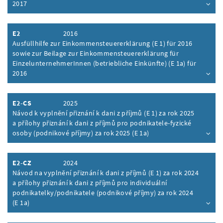
2017
Inhalt aufklappen
E2
2016
Ausfüllhilfe zur Einkommensteuererklärung (E 1) für 2016
sowie zur Beilage zur Einkommensteuererklärung für
EinzelunternehmerInnen (betriebliche Einkünfte) (E 1a) für
2016
Inhalt aufklappen
E2-CS
2025
Návod k vyplnění přiznání k dani z příjmů (E 1) za rok 2025
a přílohy přiznání k dani z příjmů pro podnikatele-fyzické
osoby (podnikové příjmy) za rok 2025 (E 1a)
Inhalt aufklappen
E2-CZ
2024
Návod na vyplnění přiznání k dani z příjmů (E 1) za rok 2024
a přílohy přiznání k dani z příjmů pro individuální
podnikatelky/podnikatele (podnikové příjmy) za rok 2024
(E 1a)
Inhalt aufklappen