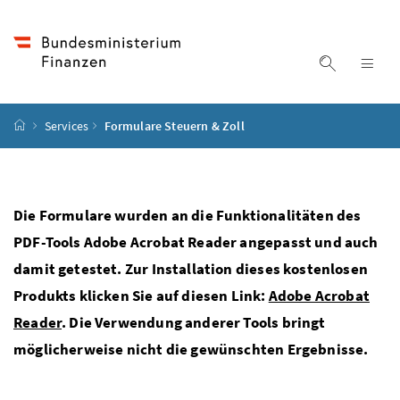
Accesskey
Accesskey
Accesskey
Accesskey
Zum Inhalt
Zum Hauptmenü
Zum Untermenü
Zur Suche
[4]
[1]
[3]
[2]
Suche ein
Nav
Startseite
Services
Formulare Steuern & Zoll
Die Formulare wurden an die Funktionalitäten des
PDF-Tools Adobe Acrobat Reader angepasst und auch
damit getestet. Zur Installation dieses kostenlosen
Produkts klicken Sie auf diesen Link:
Adobe Acrobat
Reader
. Die Verwendung anderer Tools bringt
möglicherweise nicht die gewünschten Ergebnisse.