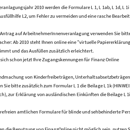
ranlagungsjahr 2010 werden die Formulare L 1, L 1ab, L 1d, L 1i
 Ausfüllhilfe L2, um Fehler zu vermeiden und eine rasche Bearbe
 Antrag auf ArbeitnehmerInnenveranlagung verwenden Sie bitte 
acher: Ab 2010 steht Ihnen online eine "virtuelle Papiererklärun
immt und das Ausfüllen zusätzlich erleichtert.
 sich schon jetzt Ihre Zugangskennungen für Finanz Online
endmachung von Kinderfreibeträgen, Unterhaltsabsetzbeträgen
 Sie bitte zusätzlich zum Formular L 1 die Beilage L 1k (HINWEIS
ich), zur Erklärung von ausländischen Einkünften die Beilage L 1i
erefreien amtlichen Formulare für blinde und sehbehinderte Per
nen die Benutzung von FinanzOnline nicht möglich sein, nutzen Si