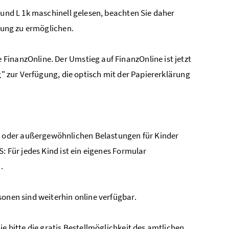
 und L 1k maschinell gelesen, beachten Sie daher
itung zu ermöglichen.
FinanzOnline. Der Umstieg auf FinanzOnline ist jetzt
g" zur Verfügung, die optisch mit der Papiererklärung
 oder außergewöhnlichen Belastungen für Kinder
: Für jedes Kind ist ein eigenes Formular
.
sonen sind weiterhin online verfügbar.
e bitte die gratis Bestellmöglichkeit des amtlichen