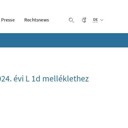
Ausgewählte Sprach
Presse
Rechtsnews
Gebärdensprache
Suche einblenden
DE
024. évi L 1d melléklethez