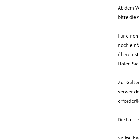
Ab dem Ve
bitte die
Für einen
noch einf
übereinst
Holen Sie
Zur Gelt
verwenden
erforderl
Die barri
Sollte Ih