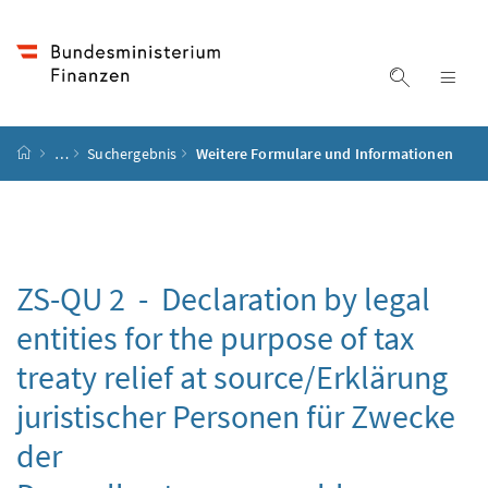
Accesskey
Accesskey
Accesskey
Accesskey
Zum Inhalt
Zum Hauptmenü
Zum Untermenü
Zur Suche
[4]
[1]
[3]
[2]
Suche ein
Nav
Startseite
…
Suchergebnis
Weitere Formulare und Informationen
ZS-QU 2 -
Declaration by legal
entities for the purpose of tax
treaty relief at source/Erklärung
juristischer Personen für Zwecke
der