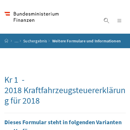
Accesskey
Accesskey
Accesskey
Accesskey
Zum Inhalt
Zum Hauptmenü
Zum Untermenü
Zur Suche
[4]
[1]
[3]
[2]
Suche ein
Nav
Startseite
…
Suchergebnis
Weitere Formulare und Informationen
Kr 1 -
2018 Kraftfahrzeugsteuererklärun
g für 2018
Dieses Formular steht in folgenden Varianten