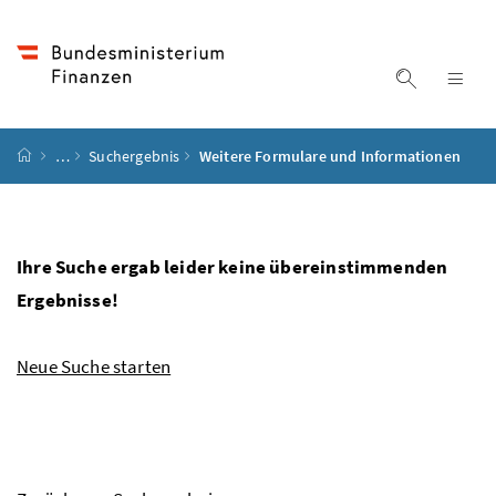
Accesskey
Accesskey
Accesskey
Accesskey
Zum Inhalt
Zum Hauptmenü
Zum Untermenü
Zur Suche
[4]
[1]
[3]
[2]
Suche ein
Nav
Startseite
…
Suchergebnis
Weitere Formulare und Informationen
Ihre Suche ergab leider keine übereinstimmenden
Ergebnisse!
Neue Suche starten