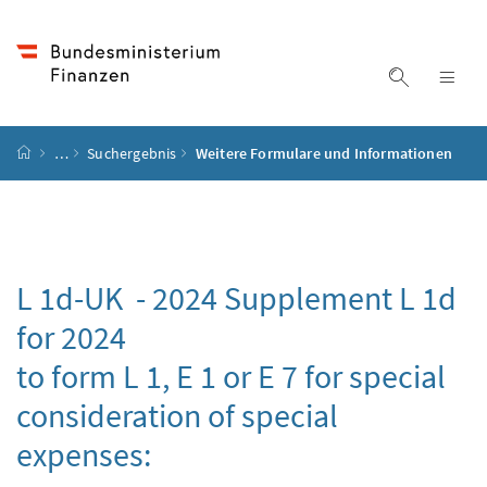
Accesskey
Accesskey
Accesskey
Accesskey
Zum Inhalt
Zum Hauptmenü
Zum Untermenü
Zur Suche
[4]
[1]
[3]
[2]
Suche ein
Nav
Startseite
…
Suchergebnis
Weitere Formulare und Informationen
L 1d-UK - 2024
Supplement L 1d
for 2024
to form L 1, E 1 or E 7 for special
consideration of special
expenses: