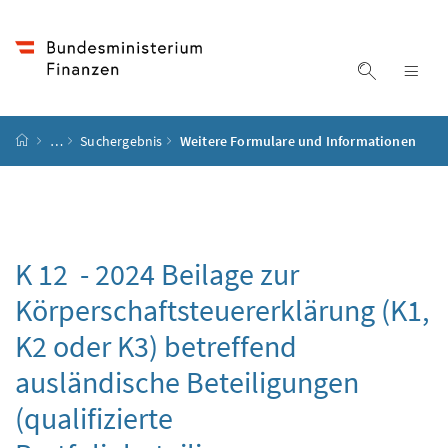
Accesskey
Accesskey
Accesskey
Accesskey
Zum Inhalt
Zum Hauptmenü
Zum Untermenü
Zur Suche
[4]
[1]
[3]
[2]
Suche ein
Nav
Startseite
…
Suchergebnis
Weitere Formulare und Informationen
K 12 - 2024 Beilage zur
Körperschaftsteuererklärung (K1,
K2 oder K3) betreffend
ausländische Beteiligungen
(qualifizierte