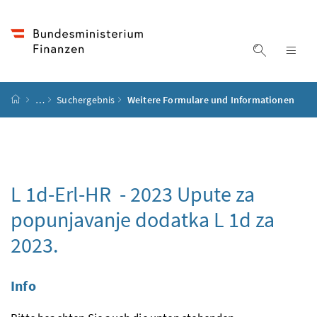
Accesskey
Accesskey
Accesskey
Accesskey
Zum Inhalt
Zum Hauptmenü
Zum Untermenü
Zur Suche
[4]
[1]
[3]
[2]
Suche ein
Nav
Startseite
…
Suchergebnis
Weitere Formulare und Informationen
L 1d-Erl-HR - 2023
Upute za
popunjavanje dodatka L 1d za
2023.
Info