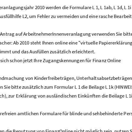
ranlagungsjahr 2010 werden die Formulare L 1, L 1ab, L 1d, L 1i
 Ausfüllhilfe L2, um Fehler zu vermeiden und eine rasche Bearbe
 Antrag auf ArbeitnehmerInnenveranlagung verwenden Sie bitte 
acher: Ab 2010 steht Ihnen online eine "virtuelle Papiererklärun
immt und das Ausfüllen zusätzlich erleichtert.
 sich schon jetzt Ihre Zugangskennungen für Finanz Online
endmachung von Kinderfreibeträgen, Unterhaltsabsetzbeträgen
 Sie bitte zusätzlich zum Formular L 1 die Beilage L 1k (HINWEIS
ich), zur Erklärung von ausländischen Einkünften die Beilage L 1i
erefreien amtlichen Formulare für blinde und sehbehinderte Per
nen die Benutzung von FinanzOnline nicht möglich sein, nutzen Si