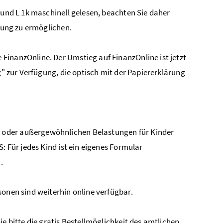
 und L 1k maschinell gelesen, beachten Sie daher
itung zu ermöglichen.
FinanzOnline. Der Umstieg auf FinanzOnline ist jetzt
g" zur Verfügung, die optisch mit der Papiererklärung
 oder außergewöhnlichen Belastungen für Kinder
: Für jedes Kind ist ein eigenes Formular
.
sonen sind weiterhin online verfügbar.
e bitte die gratis Bestellmöglichkeit des amtlichen