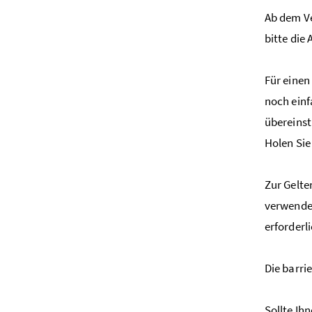
Ab dem Ve
bitte die
Für einen
noch einf
übereinst
Holen Sie
Zur Gelt
verwenden
erforderl
Die barri
Sollte Ih