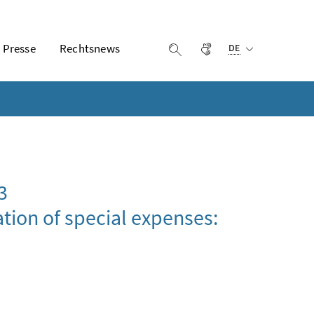
Ausgewählte Sprach
Presse
Rechtsnews
Gebärdensprache
Suche einblenden
DE
3
ration of special expenses: