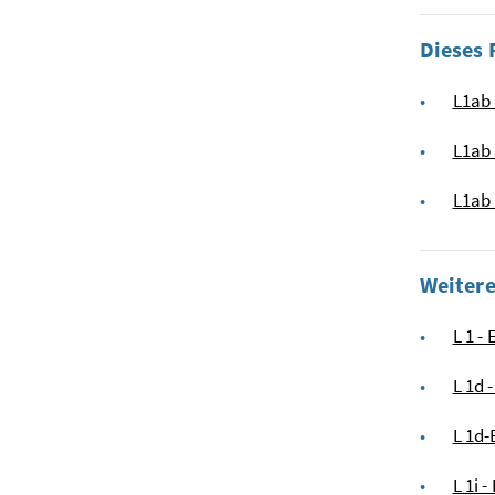
Dieses 
L1ab
L1ab 
L1ab 
Weiter
L 1 -
L 1d 
L 1d-
L 1i 