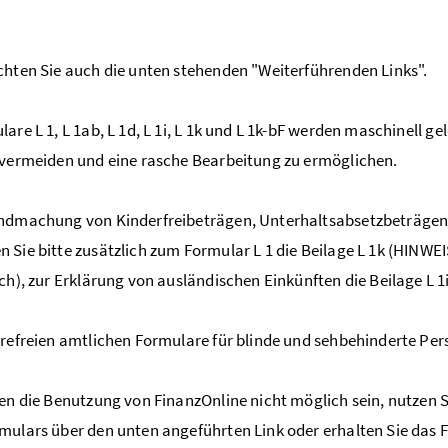
chten Sie auch die unten stehenden "Weiterführenden Links".
are L 1, L 1ab, L 1d, L 1i, L 1k und L 1k-bF werden maschinell ge
 vermeiden und eine rasche Bearbeitung zu ermöglichen.
endmachung von Kinderfreibeträgen, Unterhaltsabsetzbeträgen
 Sie bitte zusätzlich zum Formular L 1 die Beilage L 1k (HINWEIS
ich), zur Erklärung von ausländischen Einkünften die Beilage L 1i
erefreien amtlichen Formulare für blinde und sehbehinderte Per
nen die Benutzung von FinanzOnline nicht möglich sein, nutzen S
mulars über den unten angeführten Link oder erhalten Sie das 