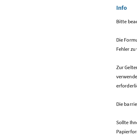
Info
Bitte bea
Die Formul
Fehler zu
Zur Gelt
verwenden
erforderl
Die barri
Sollte Ih
Papierfor