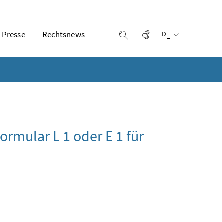
Ausgewählte Sprach
Presse
Rechtsnews
Gebärdensprache
Suche einblenden
DE
ormular L 1 oder E 1 für