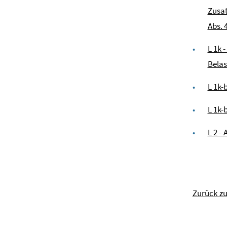
Zusat
Abs. 
L 1k 
Belas
L 1k-
L 1k-
L 2 -
Zurück z