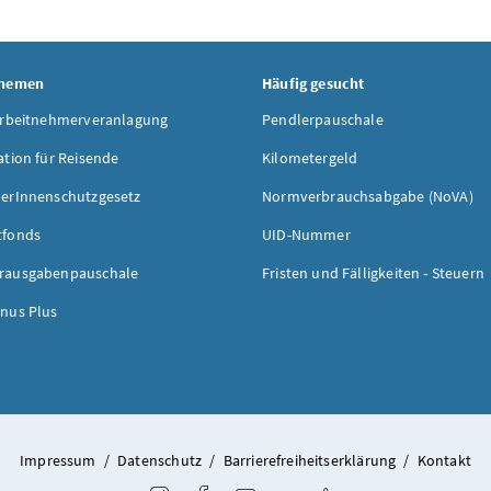
Themen
Häufig gesucht
Arbeitnehmerveranlagung
Pendlerpauschale
ation für Reisende
Kilometergeld
erInnenschutzgesetz
Normverbrauchsabgabe (NoVA)
tfonds
UID-Nummer
rausgabenpauschale
Fristen und Fälligkeiten - Steuern
nus Plus
Impressum
/
Datenschutz
/
Barrierefreiheitserklärung
/
Kontakt