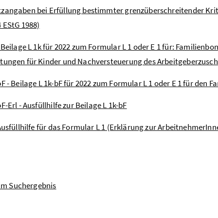
zangaben bei Erfüllung bestimmter grenzüberschreitender Krite
4 EStG 1988)
- Beilage L 1k für 2022 zum Formular L 1 oder E 1 für: Familien
tungen für Kinder und Nachversteuerung des Arbeitgeberzusch
bF - Beilage L 1k-bF für 2022 zum Formular L 1 oder E 1 für den 
bF-Erl - Ausfüllhilfe zur Beilage L 1k-bF
 Ausfüllhilfe für das Formular L 1 (Erklärung zur ArbeitnehmerI
um Suchergebnis