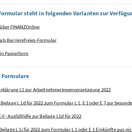
Formular steht in folgenden Varianten zur Verfügu
 über FINANZOnline
als Barrierefreies-Formular
in Papierform
e Formulare
 Erklärung L1 zur ArbeitnehmerInnenveranlagung 2022
- Beilage L 1d für 2022 zum Formular L 1, E 1 oder E 7 zur bes
Erl - Ausfüllhilfe zur Beilage L1d für 2022
- Beilage L 1i für 2022 zum Formular L 1 oder E 1 Einkünfte aus 