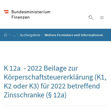
Accesskey
Accesskey
Accesskey
Accesskey
Zum Inhalt
Zum Hauptmenü
Zum Untermenü
Zur Suche
[4]
[1]
[3]
[2]
Suche ein
Nav
Startseite
…
Suchergebnis
Weitere Formulare und Informationen
K 12a - 2022 Beilage zur
Körperschaftsteuererklärung (K1,
K2 oder K3) für 2022 betreffend
Zinsschranke (§ 12a)