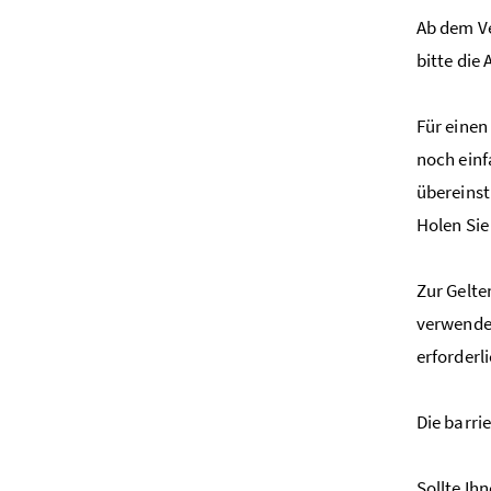
Ab dem Ve
bitte die
Für einen
noch einf
übereinst
Holen Sie
Zur Gelt
verwenden
erforderl
Die barri
Sollte Ih