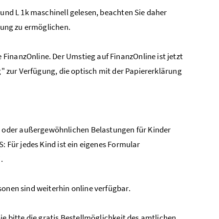
 und L 1k maschinell gelesen, beachten Sie daher
itung zu ermöglichen.
FinanzOnline. Der Umstieg auf FinanzOnline ist jetzt
g" zur Verfügung, die optisch mit der Papiererklärung
 oder außergewöhnlichen Belastungen für Kinder
: Für jedes Kind ist ein eigenes Formular
.
sonen sind weiterhin online verfügbar.
e bitte die gratis Bestellmöglichkeit des amtlichen