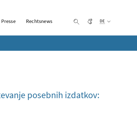
Ausgewählte Sprach
Presse
Rechtsnews
Gebärdensprache
Suche einblenden
DE
števanje posebnih izdatkov: