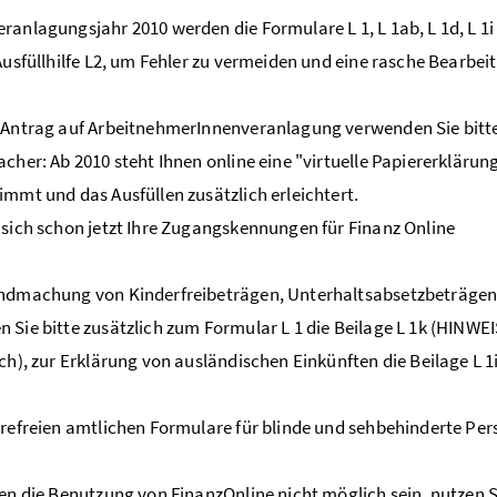
ranlagungsjahr 2010 werden die Formulare L 1, L 1ab, L 1d, L 1i
 Ausfüllhilfe L2, um Fehler zu vermeiden und eine rasche Bearbe
 Antrag auf ArbeitnehmerInnenveranlagung verwenden Sie bitte 
acher: Ab 2010 steht Ihnen online eine "virtuelle Papiererklärun
immt und das Ausfüllen zusätzlich erleichtert.
 sich schon jetzt Ihre Zugangskennungen für Finanz Online
endmachung von Kinderfreibeträgen, Unterhaltsabsetzbeträgen
 Sie bitte zusätzlich zum Formular L 1 die Beilage L 1k (HINWEIS
ich), zur Erklärung von ausländischen Einkünften die Beilage L 1i
erefreien amtlichen Formulare für blinde und sehbehinderte Per
nen die Benutzung von FinanzOnline nicht möglich sein, nutzen Si