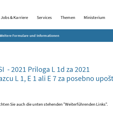
Jobs & Karriere
Services
Themen
Ministerium
Weitere Formulare und Informationen
SI - 2021
Priloga L 1d za 2021
azcu L 1, E 1 ali E 7 za posebno upo
chten Sie auch die unten stehenden "Weiterführenden Links".