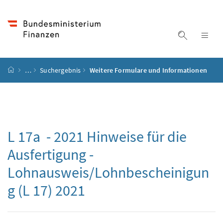
Accesskey
Accesskey
Accesskey
Accesskey
Zum Inhalt
Zum Hauptmenü
Zum Untermenü
Zur Suche
[4]
[1]
[3]
[2]
Suche ein
Nav
Startseite
…
Suchergebnis
Weitere Formulare und Informationen
L 17a - 2021 Hinweise für die
Ausfertigung -
Lohnausweis/Lohnbescheinigun
g (L 17) 2021