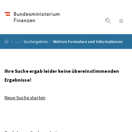
Accesskey
Accesskey
Accesskey
Accesskey
Zum Inhalt
Zum Hauptmenü
Zum Untermenü
Zur Suche
[4]
[1]
[3]
[2]
Suche ein
Nav
Startseite
…
Suchergebnis
Weitere Formulare und Informationen
Ihre Suche ergab leider keine übereinstimmenden
Ergebnisse!
Neue Suche starten