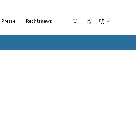
Ausgewählte Sprach
Presse
Rechtsnews
Gebärdensprache
Suche einblenden
DE