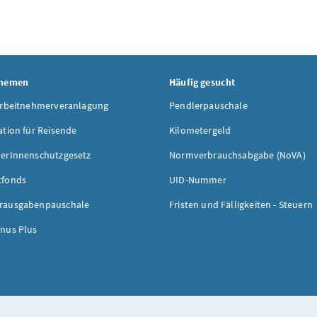
Themen
Häufig gesucht
Arbeitnehmerveranlagung
Pendlerpauschale
ation für Reisende
Kilometergeld
erInnenschutzgesetz
Normverbrauchsabgabe (NoVA)
tfonds
UID-Nummer
rausgabenpauschale
Fristen und Fälligkeiten - Steuern
nus Plus