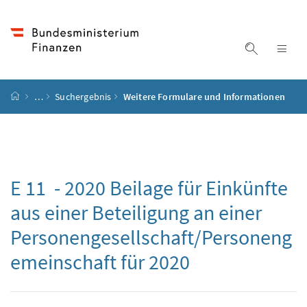
Accesskey
Accesskey
Accesskey
Accesskey
Zum Inhalt
Zum Hauptmenü
Zum Untermenü
Zur Suche
[4]
[1]
[3]
[2]
Suche ein
Nav
Startseite
…
Suchergebnis
Weitere Formulare und Informationen
E 11 - 2020 Beilage für Einkünfte
aus einer Beteiligung an einer
Personengesellschaft/Personeng
emeinschaft für 2020