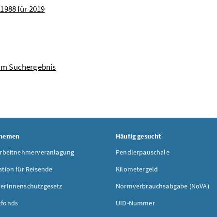
1988 für 2019
um Suchergebnis
Themen
Häufig gesucht
Arbeitnehmerveranlagung
Pendlerpauschale
ation für Reisende
Kilometergeld
erInnenschutzgesetz
Normverbrauchsabgabe (NoVA)
tfonds
UID-Nummer