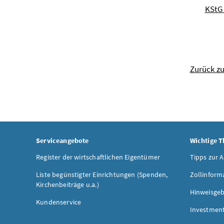
KStG 
Zurück z
Serviceangebote
Wichtige 
Register der wirtschaftlichen Eigentümer
Tipps zur 
Liste begünstigter Einrichtungen (Spenden,
Zollinform
Kirchenbeiträge u.a.)
Hinweisgeb
Kundenservice
Investmen