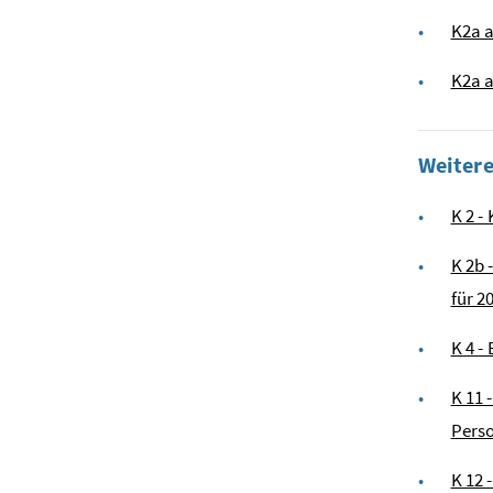
K2a a
K2a a
Weiter
K 2 -
K 2b 
für 2
K 4 -
K 11 
Perso
K 12 