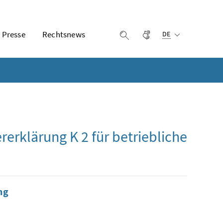
Ausgewählte Sprach
Presse
Rechtsnews
Gebärdensprache
Suche einblenden
DE
rerklärung K 2 für betriebliche
ng