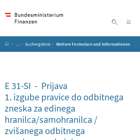
Accesskey
Accesskey
Accesskey
Accesskey
Zum Inhalt
Zum Hauptmenü
Zum Untermenü
Zur Suche
[4]
[1]
[3]
[2]
Suche ein
Nav
Startseite
…
Suchergebnis
Weitere Formulare und Informationen
E 31-SI -
Prijava
1. izgube pravice do odbitnega
zneska za edinega
hranilca/samohranilca /
zvišanega odbitnega