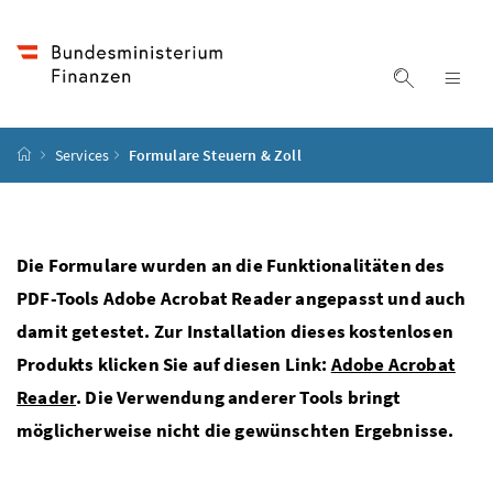
Accesskey
Accesskey
Accesskey
Accesskey
Zum Inhalt
Zum Hauptmenü
Zum Untermenü
Zur Suche
[4]
[1]
[3]
[2]
Suche ein
Nav
Startseite
Services
Formulare Steuern & Zoll
Die Formulare wurden an die Funktionalitäten des
PDF-Tools Adobe Acrobat Reader angepasst und auch
damit getestet. Zur Installation dieses kostenlosen
Produkts klicken Sie auf diesen Link:
Adobe Acrobat
Reader
. Die Verwendung anderer Tools bringt
möglicherweise nicht die gewünschten Ergebnisse.