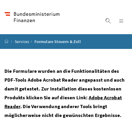
Accesskey
Accesskey
Accesskey
Accesskey
Zum Inhalt
Zum Hauptmenü
Zum Untermenü
Zur Suche
[4]
[1]
[3]
[2]
Suche ein
Nav
Startseite
Services
Formulare Steuern & Zoll
Die Formulare wurden an die Funktionalitäten des
PDF-Tools Adobe Acrobat Reader angepasst und auch
damit getestet. Zur Installation dieses kostenlosen
Produkts klicken Sie auf diesen Link:
Adobe Acrobat
Reader
. Die Verwendung anderer Tools bringt
möglicherweise nicht die gewünschten Ergebnisse.