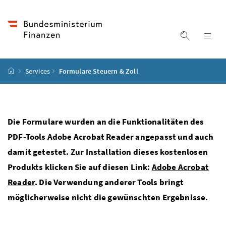
Accesskey
Accesskey
Accesskey
Accesskey
Zum Inhalt
Zum Hauptmenü
Zum Untermenü
Zur Suche
[4]
[1]
[3]
[2]
Suche ein
Nav
Startseite
Services
Formulare Steuern & Zoll
Die Formulare wurden an die Funktionalitäten des
PDF-Tools Adobe Acrobat Reader angepasst und auch
damit getestet. Zur Installation dieses kostenlosen
Produkts klicken Sie auf diesen Link:
Adobe Acrobat
Reader
. Die Verwendung anderer Tools bringt
möglicherweise nicht die gewünschten Ergebnisse.