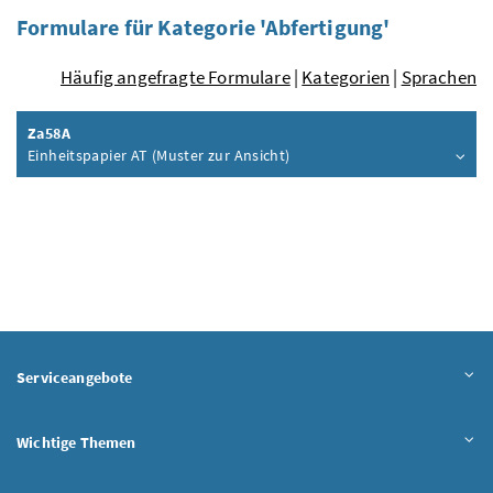
Formulare für Kategorie 'Abfertigung'
Häufig angefragte Formulare
|
Kategorien
|
Sprachen
Za58A
Einheitspapier AT (Muster zur Ansicht)
Inhalt aufklappen
Serviceangebote
Wichtige Themen