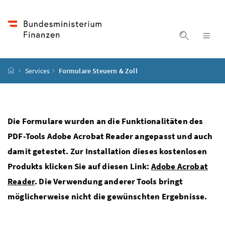
Accesskey
Accesskey
Accesskey
Accesskey
Zum Inhalt
Zum Hauptmenü
Zum Untermenü
Zur Suche
[4]
[1]
[3]
[2]
Suche ein
Nav
Startseite
Services
Formulare Steuern & Zoll
Die Formulare wurden an die Funktionalitäten des
PDF-Tools Adobe Acrobat Reader angepasst und auch
damit getestet. Zur Installation dieses kostenlosen
Produkts klicken Sie auf diesen Link:
Adobe Acrobat
Reader
. Die Verwendung anderer Tools bringt
möglicherweise nicht die gewünschten Ergebnisse.