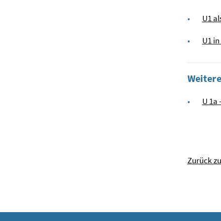
U1 al
U1 in
Weiter
U 1a 
Zurück z