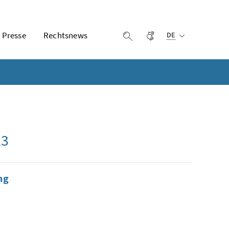
Ausgewählte Sprach
Presse
Rechtsnews
Gebärdensprache
Suche einblenden
DE
23
ng