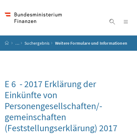
Accesskey
Accesskey
Accesskey
Accesskey
Zum Inhalt
Zum Hauptmenü
Zum Untermenü
Zur Suche
[4]
[1]
[3]
[2]
Suche ein
Nav
Startseite
…
Suchergebnis
Weitere Formulare und Informationen
E 6 - 2017 Erklärung der
Einkünfte von
Personengesellschaften/-
gemeinschaften
(Feststellungserklärung) 2017