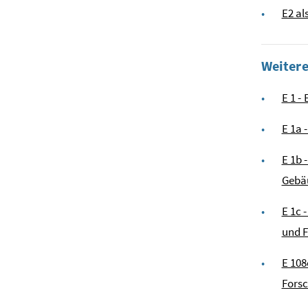
E2 a
Weiter
E 1 -
E 1a 
E 1b 
Gebä
E 1c 
und F
E 108
Fors