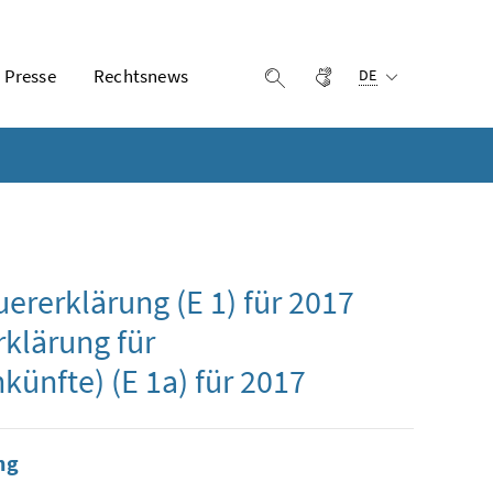
Ausgewählte Sprach
Presse
Rechtsnews
Gebärdensprache
Suche einblenden
DE
ererklärung (E 1) für 2017
klärung für
künfte) (E 1a) für 2017
ng