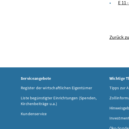
E 11 
Zurück z
Serviceangebote
Wichtige 
Register der wirtschaftlichen Eigentümer
Tipps zur 
Liste begünstigter Einrichtungen (Spenden,
Zollinform
Kirchenbeiträge u.a.)
Hinweisgeb
Kundenservice
Investmen
Öko-Sonde