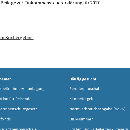
- Beilage zur Einkommensteuererklärung für 2017
um Suchergebnis
Themen
Häufig gesucht
Arbeitnehmerveranlagung
Pendlerpauschale
ation für Reisende
Kilometergeld
erInnenschutzgesetz
Normverbrauchsabgabe (NoVA)
tfonds
UID-Nummer
rausgabenpauschale
Fristen und Fälligkeiten - Steuern