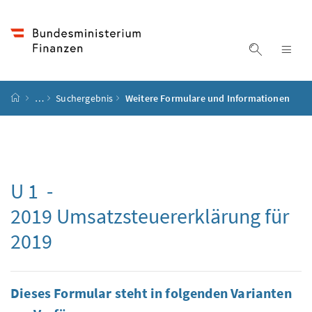
Accesskey
Accesskey
Accesskey
Accesskey
Zum Inhalt
Zum Hauptmenü
Zum Untermenü
Zur Suche
[4]
[1]
[3]
[2]
Suche ein
Nav
Startseite
…
Suchergebnis
Weitere Formulare und Informationen
U 1 -
2019 Umsatzsteuererklärung für
2019
Dieses Formular steht in folgenden Varianten