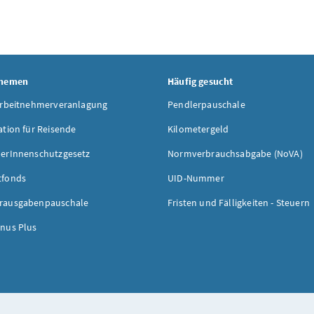
Themen
Häufig gesucht
Arbeitnehmerveranlagung
Pendlerpauschale
ation für Reisende
Kilometergeld
erInnenschutzgesetz
Normverbrauchsabgabe (NoVA)
tfonds
UID-Nummer
rausgabenpauschale
Fristen und Fälligkeiten - Steuern
nus Plus