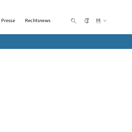
Ausgewählte Sprach
Presse
Rechtsnews
Gebärdensprache
Suche einblenden
DE