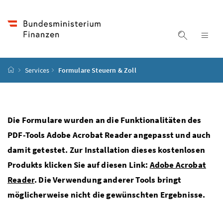
Accesskey
Accesskey
Accesskey
Accesskey
Zum Inhalt
Zum Hauptmenü
Zum Untermenü
Zur Suche
[4]
[1]
[3]
[2]
Suche ein
Nav
Startseite
Services
Formulare Steuern & Zoll
Die Formulare wurden an die Funktionalitäten des
PDF-Tools Adobe Acrobat Reader angepasst und auch
damit getestet. Zur Installation dieses kostenlosen
Produkts klicken Sie auf diesen Link:
Adobe Acrobat
Reader
. Die Verwendung anderer Tools bringt
möglicherweise nicht die gewünschten Ergebnisse.