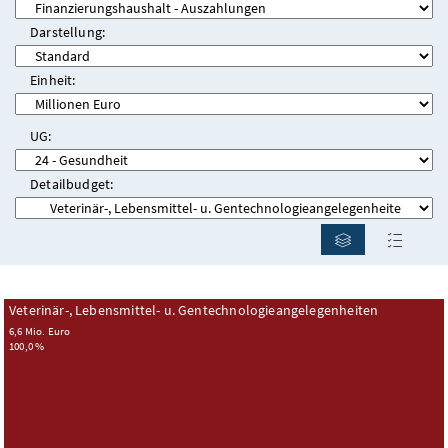
Darstellung:
Einheit:
UG:
Detailbudget:
Diagramm ei
Tabel
Veterinär-, Lebensmittel- u. Gentechnologieangelegenheiten
6,6 Mio. Euro
100,0 %