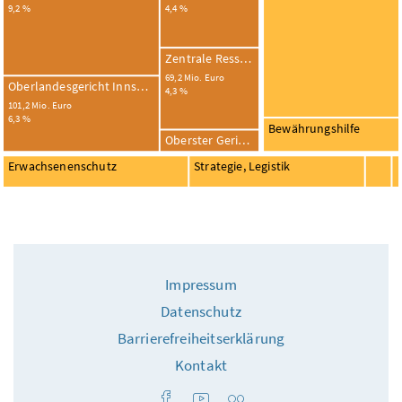
9,2 %
4,4 %
Zentrale Ressourcensteuerung
69,2 Mio. Euro
Oberlandesgericht Innsbruck
4,3 %
101,2 Mio. Euro
6,3 %
Bewährungshilfe
Oberster Gerichtshof und Generalprokurat
Erwachsenenschutz
Strategie, Legistik
Impressum
Datenschutz
Barrierefreiheitserklärung
Kontakt
Facebook
Youtube
Flickr